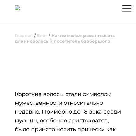
Главная
/
Блог
/
На что может рассчитывать
длинноволосый посетитель барбершопа
НА ЧТО МОЖЕТ РАССЧИТЫВАТЬ
ДЛИННОВОЛОСЫЙ ПОСЕТИТЕЛЬ
БАРБЕРШОПА
Короткие волосы стали символом
мужественности относительно
недавно. Примерно до 18 века среди
мужчин, особенно аристократов,
было принято носить прически как